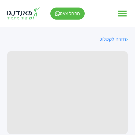
התחל צאט
חזרה לקטלוג