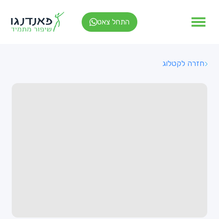
התחל צאט
חזרה לקטלוג