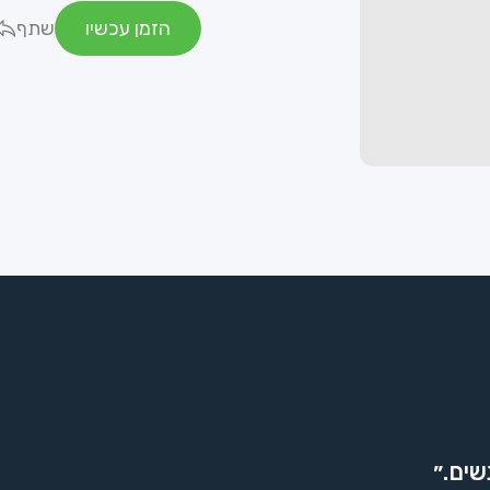
הזמן עכשיו
שתף
שים.״