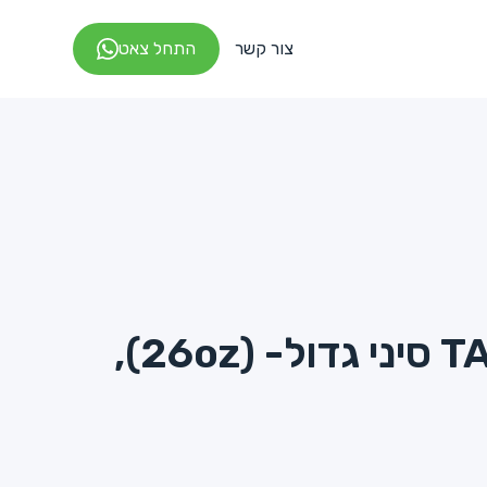
צור קשר
התחל צאט
מיכל קרטון TA סיני גדול- (26oz),