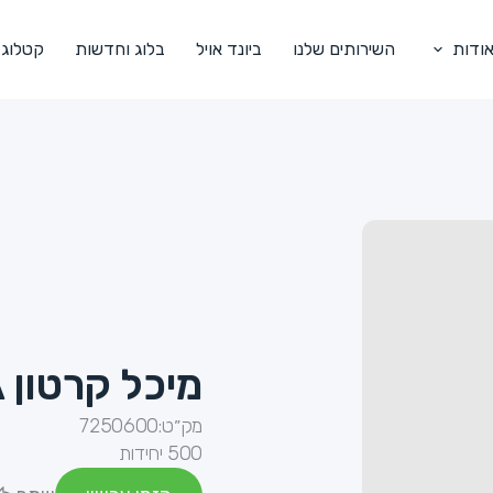
ודות
השירותים שלנו
ביונד אויל
בלוג וחדשות
קטלוג
מיכל קרטון TA סיני קטן---(16oz)
מק״ט:
7250600
500 יחידות