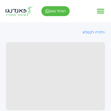
התחל צאט
חזרה לקטלוג