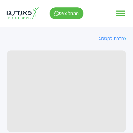
התחל צאט
חזרה לקטלוג