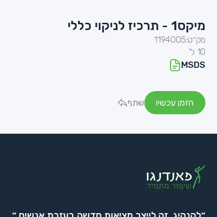
מיקס1 - תרכיז לניקוי כללי
מק״ט:
1194005
10 ל'
MSDS
הזמן עכשיו
שתף
״להנהיג, זה לייצר מציאות חדשה בעזרת אנשים.״