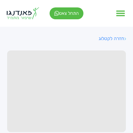
התחל צאט
חזרה לקטלוג