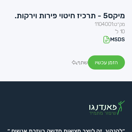
מיקס5 - תרכיז חיטוי פירות וירקות.
מק״ט:
1104001
10 ל'
MSDS
הזמן עכשיו
שתף
״להנהיג, זה לייצר מציאות חדשה בעזרת אנשים.״