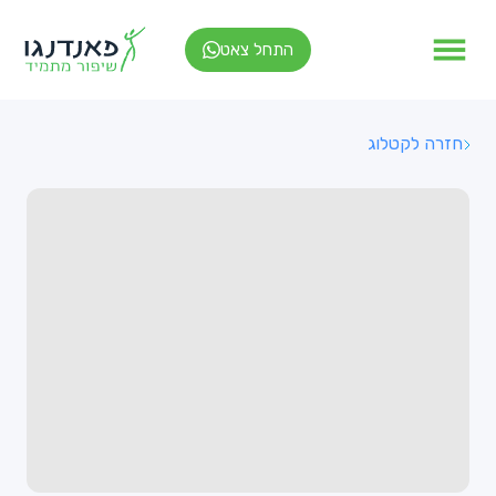
התחל צאט
חזרה לקטלוג