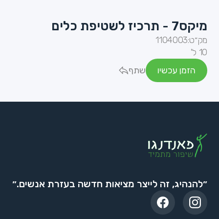
מיקס7 - תרכיז לשטיפת כלים
מק״ט:
1104003
10 ל'
הזמן עכשיו
שתף
״להנהיג, זה לייצר מציאות חדשה בעזרת אנשים.״