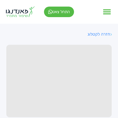
התחל צאט
חזרה לקטלוג