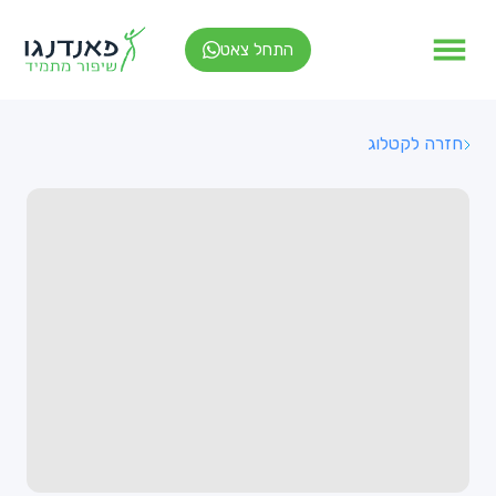
התחל צאט
חזרה לקטלוג