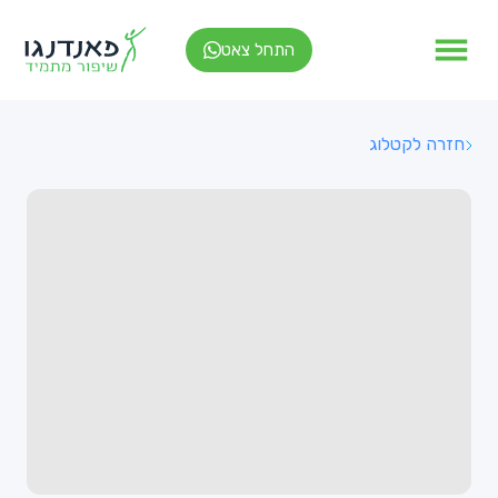
התחל צאט
חזרה לקטלוג