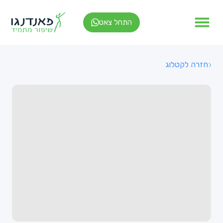
התחל צאט
חזרה לקטלוג