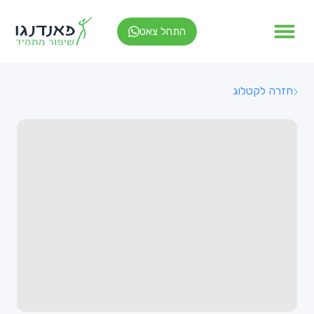
התחל צאט
חזרה לקטלוג