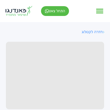
התחל צאט
חזרה לקטלוג