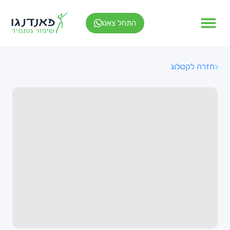
התחל צאט
חזרה לקטלוג