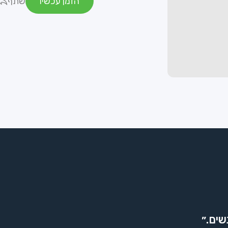
הזמן עכשיו
שתף
שים.״