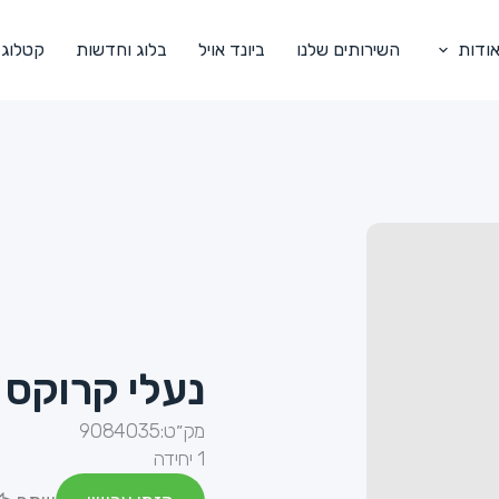
ודות
השירותים שלנו
ביונד אויל
בלוג וחדשות
קטלוג
נעלי קרוקס 
מק״ט:
9084035
1 יחידה