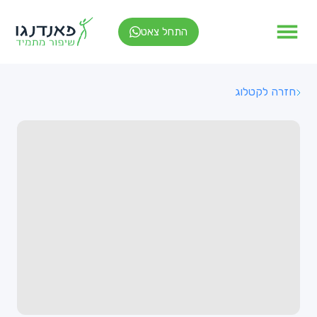
התחל צאט
חזרה לקטלוג