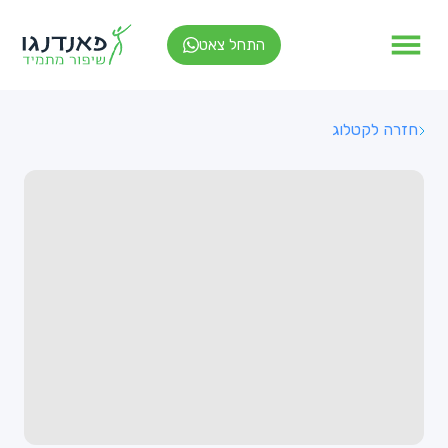
התחל צאט
חזרה לקטלוג