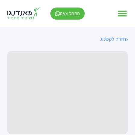
התחל צאט
חזרה לקטלוג