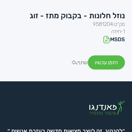
נוזל חלונות - בקבוק מתז - זוג
מק״ט:
9581204
1 יחידה
MSDS
הזמן עכשיו
שתף
״להנהיג, זה לייצר מציאות חדשה בעזרת אנשים.״