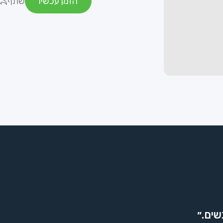
הזמן עכשיו
שתף
שים.״