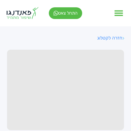
התחל צאט
חזרה לקטלוג