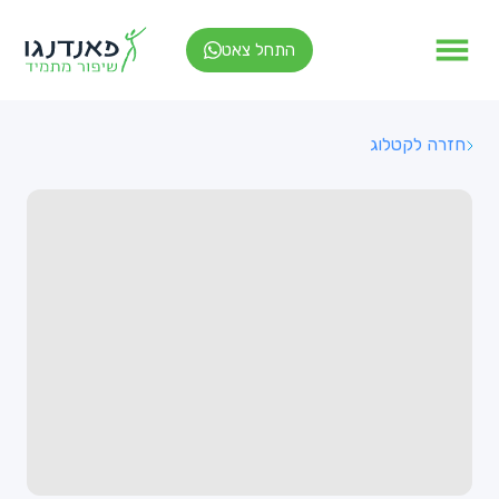
התחל צאט
חזרה לקטלוג