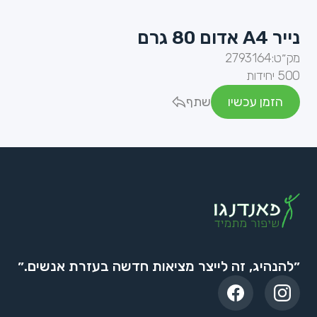
נייר A4 אדום 80 גרם
מק״ט:
2793164
500 יחידות
הזמן עכשיו
שתף
״להנהיג, זה לייצר מציאות חדשה בעזרת אנשים.״