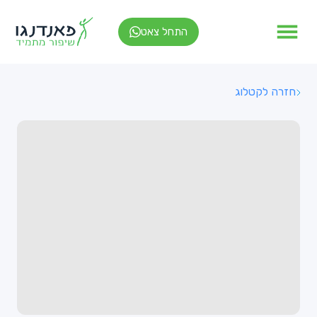
התחל צאט
חזרה לקטלוג