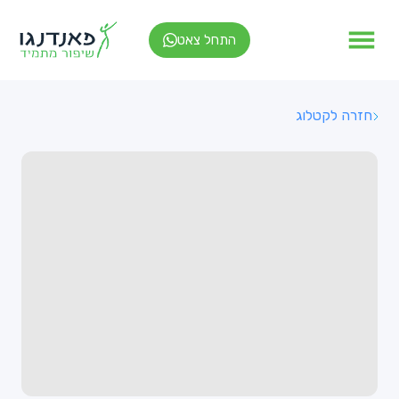
התחל צאט
חזרה לקטלוג