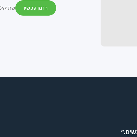
הזמן עכשיו
שתף
שים.״