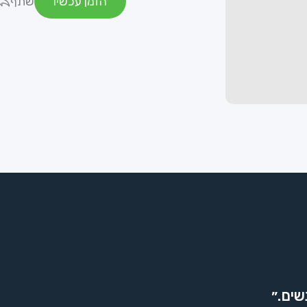
הזמן עכשיו
שתף
שים.״