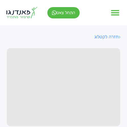
התחל צאט
חזרה לקטלוג