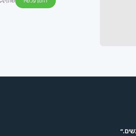
הזמן עכשיו
שתף
שים.״