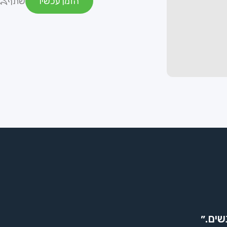
הזמן עכשיו
שתף
שים.״