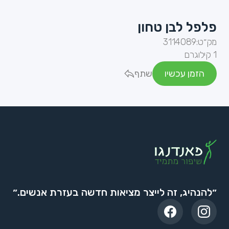
פלפל לבן טחון
מק״ט:
3114089
1 קילוגרם
הזמן עכשיו
שתף
״להנהיג, זה לייצר מציאות חדשה בעזרת אנשים.״