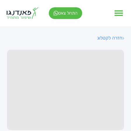
התחל צאט
חזרה לקטלוג