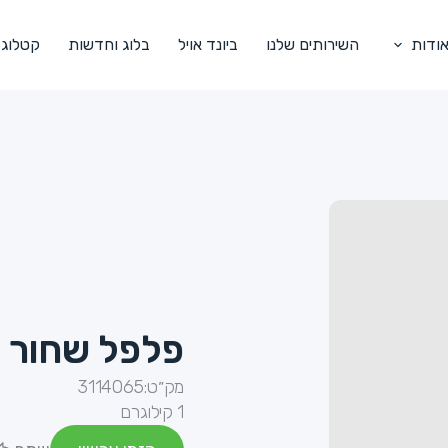
ודות
השירותים שלנו
ביונד אויל
בלוג וחדשות
קטלוג
פלפל שחור ט
מק״ט:
3114065
1 קילוגרם