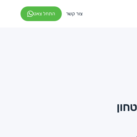
צור קשר
התחל צאט
חון