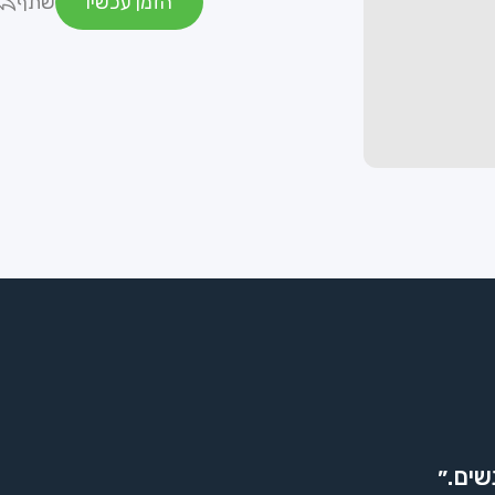
הזמן עכשיו
שתף
שים.״