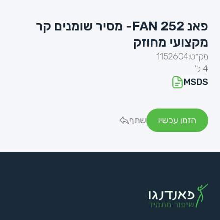
פאנ FAN 252- מסיר שומנים קר
מקצועי מחוזק
מק״ט:
1152604
4 ל'
MSDS
הזמן עכשיו
שתף