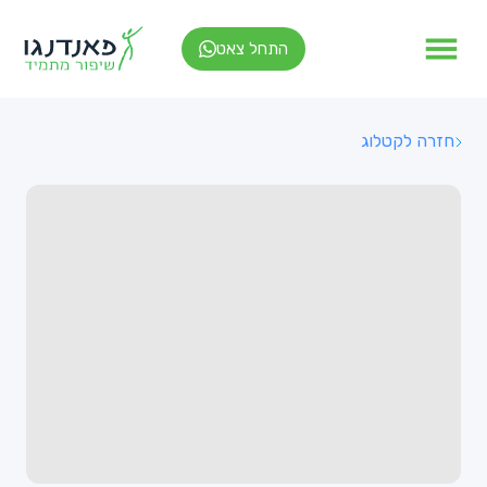
התחל צאט
חזרה לקטלוג