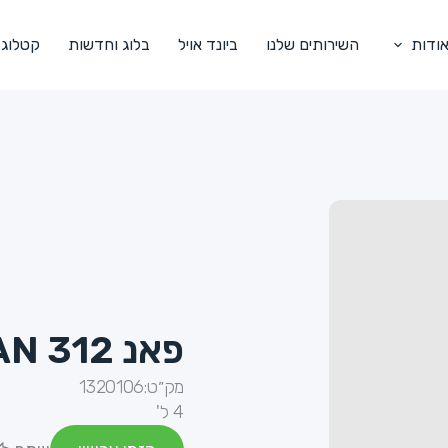
ודות
השירותים שלנו
ביונד אויל
בלוג וחדשות
קטלוג
פאנ FAN 312- נוזל כלים 12%
מק״ט:
1320106
4 ל'