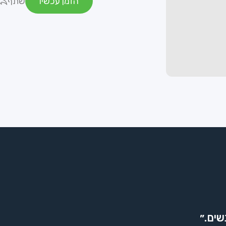
הזמן עכשיו
שתף
שים.״