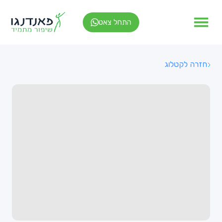
התחל צאט
חזרה לקטלוג