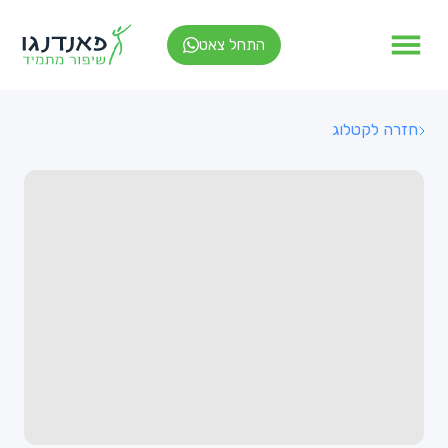
התחל צאט
חזרה לקטלוג