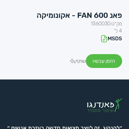
פאנ FAN 600 - אקונומיקה
מק״ט:
1360030
4 ל'
MSDS
הזמן עכשיו
שתף
״להנהיג, זה לייצר מציאות חדשה בעזרת אנשים.״