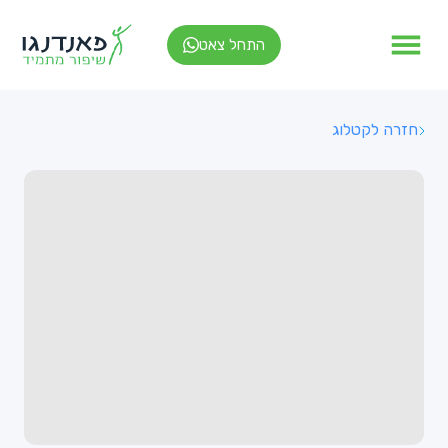
התחל צאט
חזרה לקטלוג