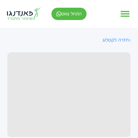
התחל צאט
חזרה לקטלוג