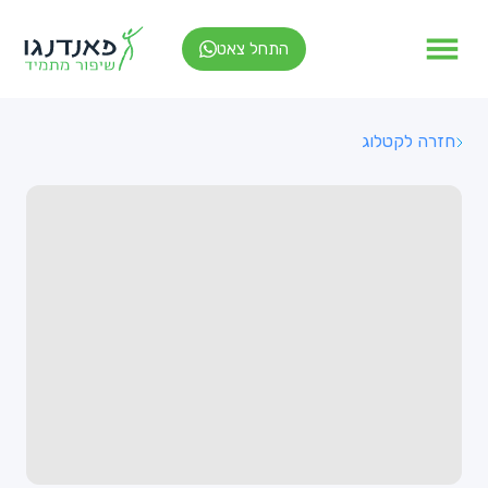
התחל צאט
חזרה לקטלוג