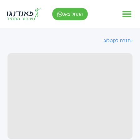
התחל צאט
חזרה לקטלוג