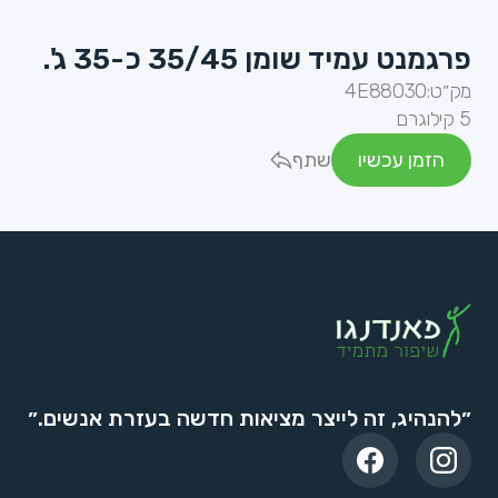
פרגמנט עמיד שומן 35/45 כ-35 ג'.
מק״ט:
4E88030
5 קילוגרם
הזמן עכשיו
שתף
״להנהיג, זה לייצר מציאות חדשה בעזרת אנשים.״