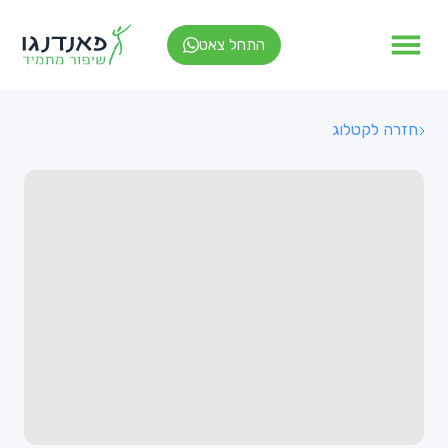
התחל צאט
חזרה לקטלוג