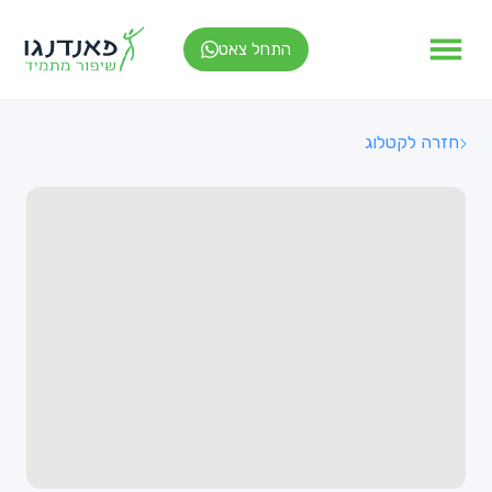
התחל צאט
חזרה לקטלוג