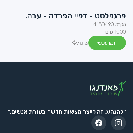
פרגפלסט - דפיי הפרדה - עבה.
מק״ט:
4180490
1000 גרם
הזמן עכשיו
שתף
״להנהיג, זה לייצר מציאות חדשה בעזרת אנשים.״