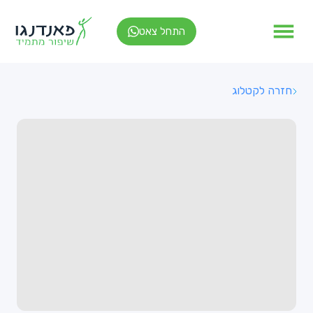
התחל צאט
חזרה לקטלוג