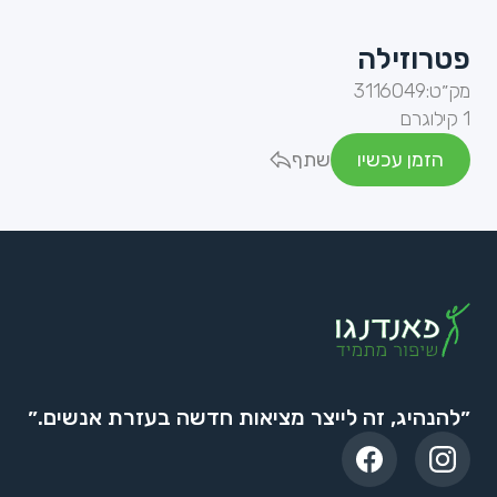
פטרוזילה
מק״ט:
3116049
1 קילוגרם
הזמן עכשיו
שתף
״להנהיג, זה לייצר מציאות חדשה בעזרת אנשים.״