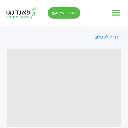
התחל צאט
חזרה לקטלוג