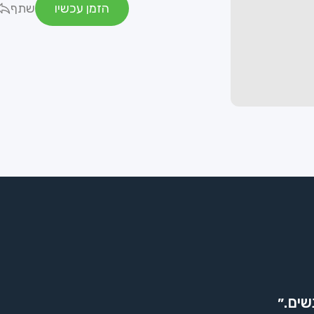
הזמן עכשיו
שתף
שים.״