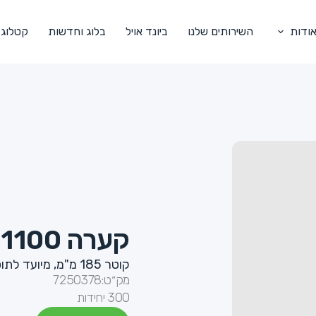
ודות
השירותים שלנו
ביונד אויל
בלוג וחדשות
קטלוג
קערה 1100 מ"ל נייר חום קרפט
קוטר 185 מ"מ, מיועד לתוספות חמות, פסטה, סלט
מק״ט:
7250378
300 יחידות