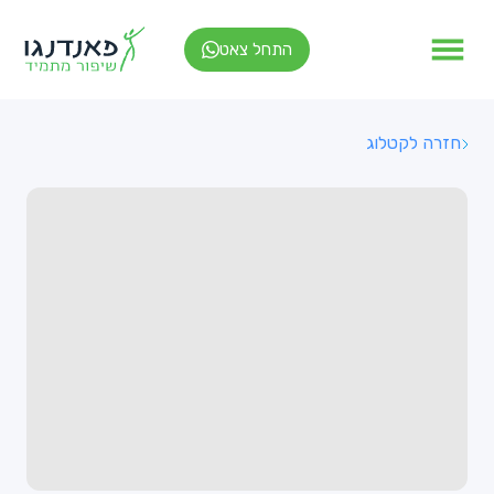
התחל צאט
חזרה לקטלוג