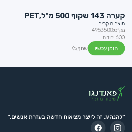
קערה 143 שקוף 500 מ"ל,PET
מוצרים קרים
מק״ט:
4953500
600 יחידות
הזמן עכשיו
שתף
״להנהיג, זה לייצר מציאות חדשה בעזרת אנשים.״