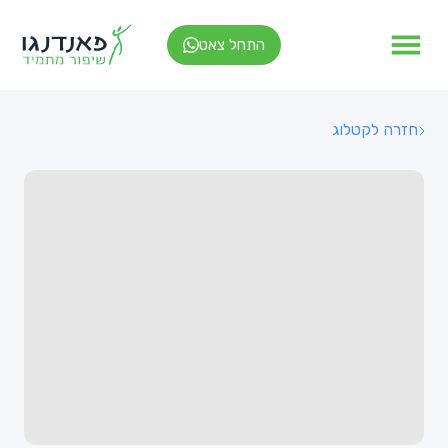
התחל צאט
חזרה לקטלוג