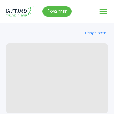
התחל צאט
חזרה לקטלוג