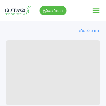
התחל צאט
חזרה לקטלוג