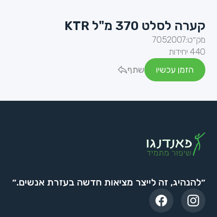
קערה לסלט 370 מ"ל KTR
מק״ט:
7052007
440 יחידות
הזמן עכשיו
שתף
״להנהיג, זה לייצר מציאות חדשה בעזרת אנשים.״