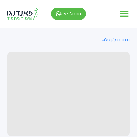
התחל צאט
חזרה לקטלוג