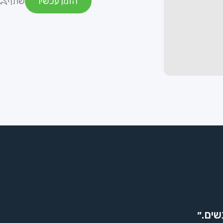
הזמן עכשיו
שתף
שים.״