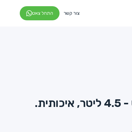
צור קשר
התחל צאט
ותית.