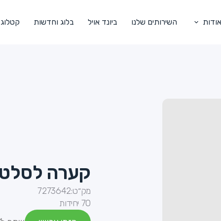
ודות
השירותים שלנו
ביונד אויל
בלוג וחדשות
קטלוג
קערה לסלט - 4.5 ליטר, איכ
מק״ט:
7273642
70 יחידות